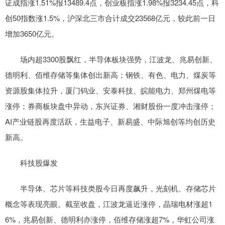
证成指涨1.51%报13489.4点，创业板指涨1.98%报3234.45点，科
创50指数涨1.5%，沪深北三市合计成交23568亿元，较此前一日
增加3650亿元。
场内超3300股飘红，半导体板块强势，江波龙、兆易创新、
德明利、佰维存储等集体创出新高；钢铁、有色、电力、煤炭等
资源股集体拉升，厦门钨业、安泰科技、皖能电力、郑州煤电等
涨停；券商板块盘中异动，东兴证券、湘财股份一度冲击涨停；
AI产业链股再度活跃，生益电子、新易盛、中际旭创等均创历史
新高。
科技股爆发
半导体、芯片等科技类股今日再度飙升，光刻机、存储芯片
概念等表现亮眼。截至收盘，江波龙逼近涨停，晶瑞电材涨超1
6%，兆易创新、德明利亦涨停，佰维存储涨超7%，华虹公司涨