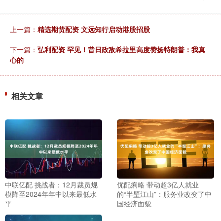
上一篇：
精选期货配资 文远知行启动港股招股
下一篇：
弘利配资 罕见！昔日政敌希拉里高度赞扬特朗普：我真
心的
相关文章
中联亿配 挑战者：12月裁员规
优配痢略 带动超3亿人就业
模降至2024年年中以来最低水
的“半壁江山”：服务业改变了中
平
国经济面貌