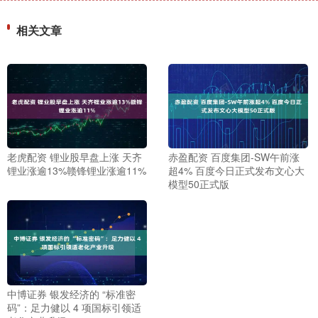
相关文章
老虎配资 锂业股早盘上涨 天齐
赤盈配资 百度集团-SW午前涨
锂业涨逾13%赣锋锂业涨逾11%
超4% 百度今日正式发布文心大
模型50正式版
中博证券 银发经济的 “标准密
码”：足力健以 4 项国标引领适