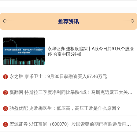
推荐资讯
永华证券 连板股追踪丨A股今日共91只个股涨
停 合富中国5连板
​永之胜 康乐卫士：9月30日获融资买入87.46万元
1
​赢翻网 特斯拉三季度净利同比暴跌4成！马斯克透露五大关键进展，为天价薪酬拉票
2
​驰盈优配 史常梅医生：低压高，高压正常是什么原因？
3
​宏源证券 浙江富润（600070）股民索赔前期已有胜诉后再提交立案， 路桥信息索赔案继续推进
4