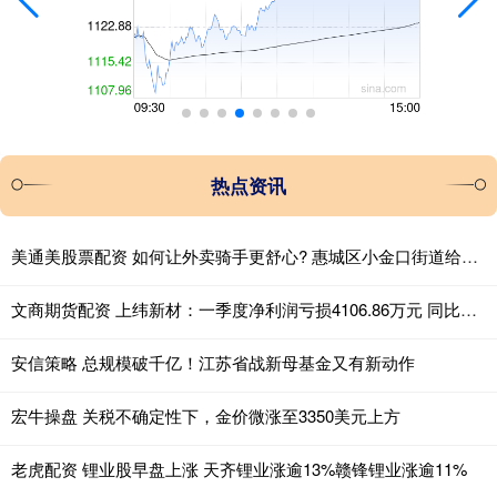
热点资讯
美通美股票配资 如何让外卖骑手更舒心? 惠城区小金口街道给出答案
文商期货配资 上纬新材：一季度净利润亏损4106.86万元 同比转亏
安信策略 总规模破千亿！江苏省战新母基金又有新动作
宏牛操盘 关税不确定性下，金价微涨至3350美元上方
老虎配资 锂业股早盘上涨 天齐锂业涨逾13%赣锋锂业涨逾11%