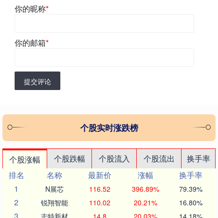
你的昵称
*
你的邮箱
*
提交评论
个股实时涨跌榜
个股跌幅
个股流入
个股流出
换手率
个股涨幅
排名
名称
最新价
涨幅
换手率
1
N展芯
116.52
396.89%
79.39%
2
锐翔智能
110.02
20.21%
16.80%
3
志特新材
14.8
20.03%
14.18%