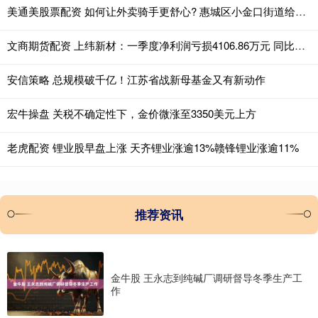
美通美股票配资 如何让外卖骑手更舒心? 惠城区小金口街道给出答案
文商期货配资 上纬新材：一季度净利润亏损4106.86万元 同比转亏
安信策略 总规模破千亿！江苏省战新母基金又有新动作
宏牛操盘 关税不确定性下，金价微涨至3350美元上方
老虎配资 锂业股早盘上涨 天齐锂业涨逾13%赣锋锂业涨逾11%
推荐资讯
金牛股 王永志到纯碱厂调研督导冬季生产工
作