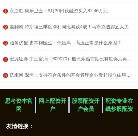
​永之胜 康乐卫士：9月30日获融资买入87.46万元
1
​赢翻网 特斯拉三季度净利同比暴跌4成！马斯克透露五大关键进展，为天价薪酬拉票
2
​驰盈优配 史常梅医生：低压高，高压正常是什么原因？
3
​宏源证券 浙江富润（600070）股民索赔前期已有胜诉后再提交立案， 路桥信息索赔案继续推进
4
​亿米网 深圳：支持符合条件的基金管理企业发起设立由境外合伙人参与、以非公开方式募集并在境内开展投资活动的私募投资基金
5
思考资本官
网上配资开
股票配资开
配资专业在
网
户
户会员
线炒股配资
友情链接：