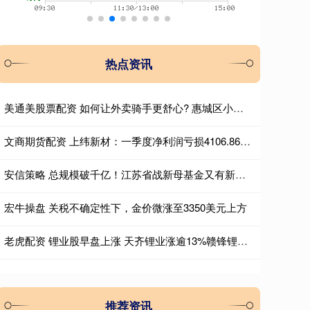
热点资讯
美通美股票配资 如何让外卖骑手更舒心? 惠城区小金口街道给出答案
文商期货配资 上纬新材：一季度净利润亏损4106.86万元 同比转亏
安信策略 总规模破千亿！江苏省战新母基金又有新动作
宏牛操盘 关税不确定性下，金价微涨至3350美元上方
老虎配资 锂业股早盘上涨 天齐锂业涨逾13%赣锋锂业涨逾11%
推荐资讯