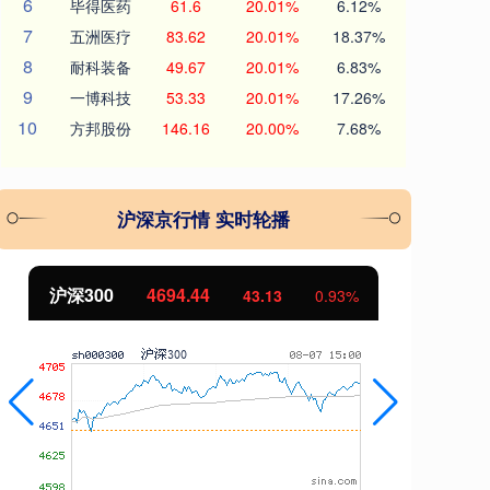
6
毕得医药
61.6
20.01%
6.12%
7
五洲医疗
83.62
20.01%
18.37%
8
耐科装备
49.67
20.01%
6.83%
9
一博科技
53.33
20.01%
17.26%
10
方邦股份
146.16
20.00%
7.68%
沪深京行情 实时轮播
沪深300
4694.44
北
43.13
0.93%