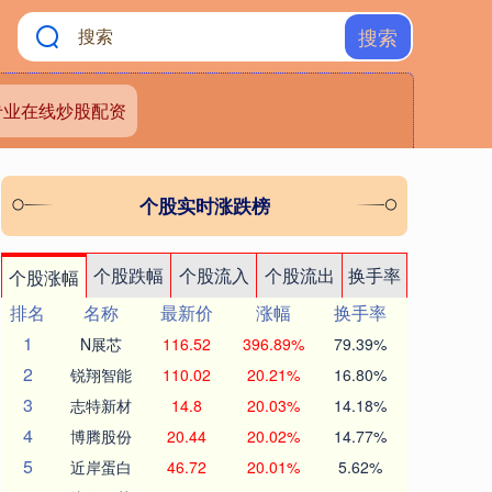
搜索
专业在线炒股配资
个股实时涨跌榜
个股跌幅
个股流入
个股流出
换手率
个股涨幅
排名
名称
最新价
涨幅
换手率
1
N展芯
116.52
396.89%
79.39%
2
锐翔智能
110.02
20.21%
16.80%
3
志特新材
14.8
20.03%
14.18%
4
博腾股份
20.44
20.02%
14.77%
5
近岸蛋白
46.72
20.01%
5.62%