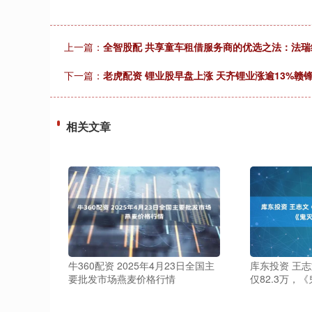
上一篇：
全智股配 共享童车租借服务商的优选之法：法
下一篇：
老虎配资 锂业股早盘上涨 天齐锂业涨逾13%赣锋
相关文章
上证指数
3940.04
.40
2.13%
39.68
1.
牛360配资 2025年4月23日全国主
库东投资 王志
要批发市场燕麦价格行情
仅82.3万，