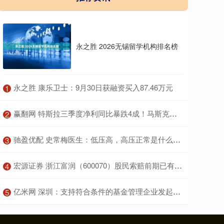
永之胜 2026无锡留学机构排名榜
​永之胜 康乐卫士：9月30日获融资买入87.46万元
1
​赢翻网 特斯拉三季度净利同比暴跌4成！马斯克透露五大关键进展，为天价薪酬拉票
2
​驰盈优配 史常梅医生：低压高，高压正常是什么原因？
3
​宏源证券 浙江富润（600070）股民索赔前期已有胜诉后再提交立案， 路桥信息索赔案继续推进
4
​亿米网 深圳：支持符合条件的基金管理企业发起设立由境外合伙人参与、以非公开方式募集并在境内开展投资活动的私募投资基金
5