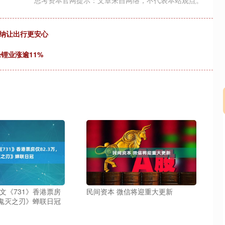
思考资本官网提示：文章来自网络，不代表本站观点。
瑞纳让出行更安心
锂业涨逾11%
深证成指
14311.01
02%
200.89
1.42%
文《731》香港票房
民间资本 微信将迎重大更新
《鬼灭之刃》蝉联日冠