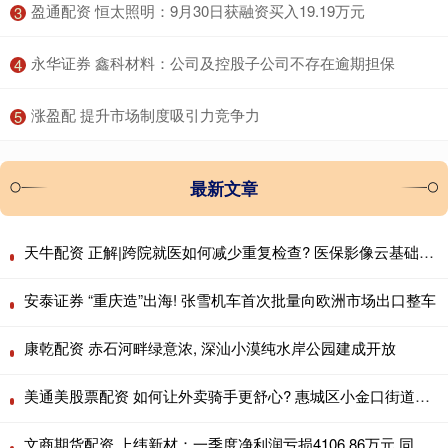
​盈通配资 恒太照明：9月30日获融资买入19.19万元
3
​永华证券 鑫科材料：公司及控股子公司不存在逾期担保
4
​涨盈配 提升市场制度吸引力竞争力
5
最新文章
天牛配资 正解|跨院就医如何减少重复检查? 医保影像云基础规范发布
安泰证券 “重庆造”出海! 张雪机车首次批量向欧洲市场出口整车
康乾配资 赤石河畔绿意浓, 深汕小漠纯水岸公园建成开放
美通美股票配资 如何让外卖骑手更舒心? 惠城区小金口街道给出答案
文商期货配资 上纬新材：一季度净利润亏损4106.86万元 同比转亏