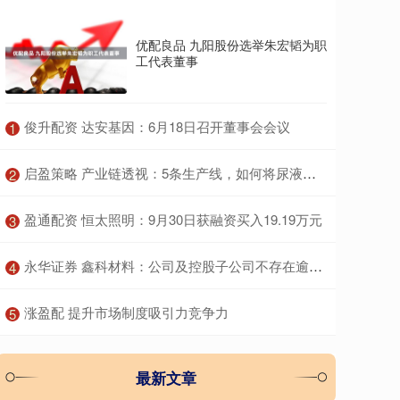
优配良品 九阳股份选举朱宏韬为职
工代表董事
​俊升配资 达安基因：6月18日召开董事会会议
1
​启盈策略 产业链透视：5条生产线，如何将尿液转化为3亿元产值
2
​盈通配资 恒太照明：9月30日获融资买入19.19万元
3
​永华证券 鑫科材料：公司及控股子公司不存在逾期担保
4
​涨盈配 提升市场制度吸引力竞争力
5
最新文章