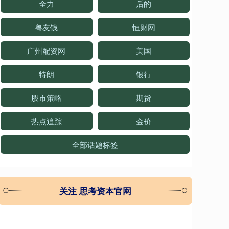
全力
后的
粤友钱
恒财网
广州配资网
美国
特朗
银行
股市策略
期货
热点追踪
金价
全部话题标签
关注 思考资本官网