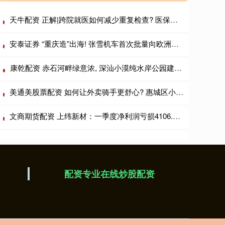
天牛配资 正解|跨院就医如何减少重复检查? 医保影像云基础规范发布
安泰证券 “重庆造”出海! 张雪机车首次批量向欧洲市场出口整车
康乾配资 赤石河畔绿意浓, 深汕小漠纯水岸公园建成开放
美通美股票配资 如何让外卖骑手更舒心? 惠城区小金口街道给出答案
文商期货配资 上纬新材：一季度净利润亏损4106.86万元 同比转亏
配资专业在线炒股配资