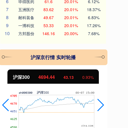
6
毕得医药
61.6
20.01%
6.12%
7
五洲医疗
83.62
20.01%
18.37%
8
耐科装备
49.67
20.01%
6.83%
9
一博科技
53.33
20.01%
17.26%
10
方邦股份
146.16
20.00%
7.68%
沪深京行情 实时轮播
沪深300
4694.44
北
43.13
0.93%