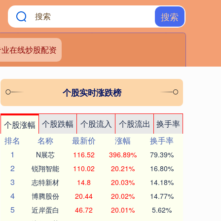
搜索
专业在线炒股配资
个股实时涨跌榜
个股跌幅
个股流入
个股流出
换手率
个股涨幅
排名
名称
最新价
涨幅
换手率
1
N展芯
116.52
396.89%
79.39%
2
锐翔智能
110.02
20.21%
16.80%
3
志特新材
14.8
20.03%
14.18%
4
博腾股份
20.44
20.02%
14.77%
5
近岸蛋白
46.72
20.01%
5.62%