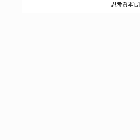
思考资本官
上证指数
3940.04
.40
2.13%
39.68
1.