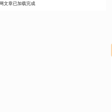
网文章已加载完成
深证成指
14311.01
02%
200.89
1.42%