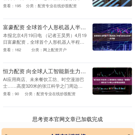
中国地震局局长王昆在国新办发布会上表
查看：195
分类：配资专业在线炒股配资
示，我国已建成全球最大规模预警系统，
监测基础....
富豪配资 全球首个人形机器人半程马拉松北京亦庄开跑
本报北京4月19日电 （记者王昊男）4月19
日富豪配资，全球首个人形机器人半程马
拉松赛事——2025北京亦庄半程马拉松暨
查看：162
分类：网上配资开户
人形机器人半程马拉松在北京亦庄（北京
经济....
恒力配资 向全球人工智能新生力量抛出“橄榄枝”！浦东这个小镇让AI梦想走进现实
AI应用商店、未来餐饮工坊、时空漫游巴
士……高度320米的张江科学之门周边区
域，正在以AI应用场景为牵引，形成全球
查看：90
分类：配资专业在线炒股配资
人工智能领域的新磁场。9月16日，张江
人工智能....
思考资本官网文章已加载完成