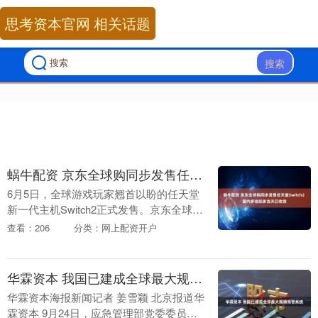
思考资本官网 相关话题
搜索
蜗牛配资 京东全球购同步发售任天堂Switch2 国内多地玩家当天已收货
6月5日，全球游戏玩家翘首以盼的任天堂
新一代主机Switch2正式发售。京东全球购
为消费者带来任天堂官方授权货源，提供
查看：206
分类：网上配资开户
官方质保，并在发售当天凌晨时分蜗牛配
资，就....
华霖资本 我国已建成全球最大规模预警系统
华霖资本海报新闻记者 姜雪颖 北京报道华
霖资本 9月24日，应急管理部党委委员、