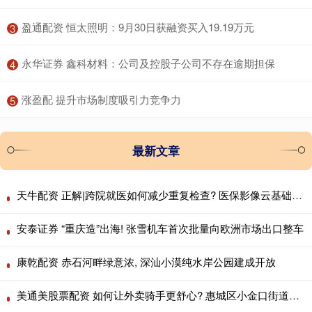
​盈通配资 恒太照明：9月30日获融资买入19.19万元
3
​永华证券 鑫科材料：公司及控股子公司不存在逾期担保
4
​涨盈配 提升市场制度吸引力竞争力
5
最新文章
天牛配资 正解|跨院就医如何减少重复检查? 医保影像云基础规范发布
安泰证券 “重庆造”出海! 张雪机车首次批量向欧洲市场出口整车
康乾配资 赤石河畔绿意浓, 深汕小漠纯水岸公园建成开放
美通美股票配资 如何让外卖骑手更舒心? 惠城区小金口街道给出答案