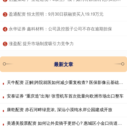
​盈通配资 恒太照明：9月30日获融资买入19.19万元
3
​永华证券 鑫科材料：公司及控股子公司不存在逾期担保
4
​涨盈配 提升市场制度吸引力竞争力
5
最新文章
天牛配资 正解|跨院就医如何减少重复检查? 医保影像云基础规范发布
安泰证券 “重庆造”出海! 张雪机车首次批量向欧洲市场出口整车
康乾配资 赤石河畔绿意浓, 深汕小漠纯水岸公园建成开放
美通美股票配资 如何让外卖骑手更舒心? 惠城区小金口街道给出答案